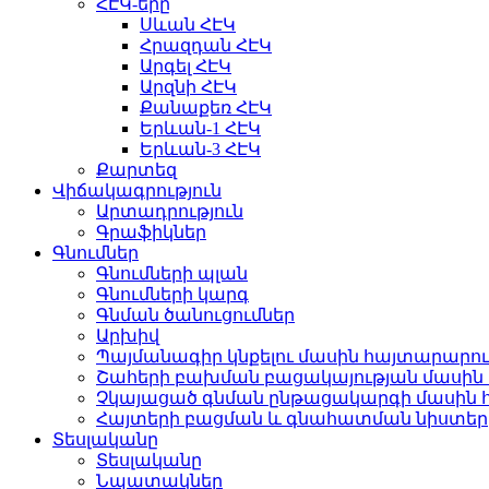
ՀԷԿ-երը
Սևան ՀԷԿ
Հրազդան ՀԷԿ
Արգել ՀԷԿ
Արզնի ՀԷԿ
Քանաքեռ ՀԷԿ
Երևան-1 ՀԷԿ
Երևան-3 ՀԷԿ
Քարտեզ
Վիճակագրություն
Արտադրություն
Գրաֆիկներ
Գնումներ
Գնումների պլան
Գնումների կարգ
Գնման ծանուցումներ
Արխիվ
Պայմանագիր կնքելու մասին հայտարարու
Շահերի բախման բացակայության մասին 
Չկայացած գնման ընթացակարգի մասին 
Հայտերի բացման և գնահատման նիստեր
Տեսլականը
Տեսլականը
Նպատակներ