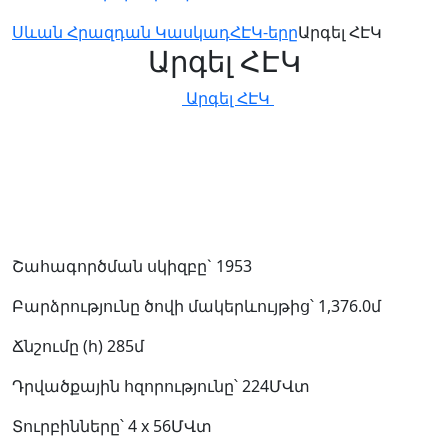
Սևան Հրազդան Կասկադ
ՀԷԿ-երը
Արգել ՀԷԿ
Արգել ՀԷԿ
Արգել ՀԷԿ
Շահագործման սկիզբը`
1953
Բարձրությունը ծովի մակերևույթից՝
1,376.0մ
Ճնշումը (h)
285մ
Դրվածքային հզորությունը՝
224ՄՎտ
Տուրբինները՝
4 x 56ՄՎտ