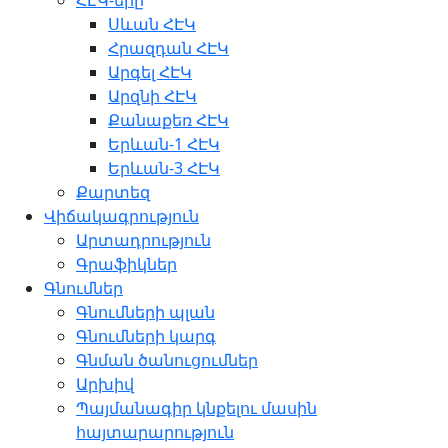
ՀԷԿ-երը
Սևան ՀԷԿ
Հրազդան ՀԷԿ
Արգել ՀԷԿ
Արզնի ՀԷԿ
Քանաքեռ ՀԷԿ
Երևան-1 ՀԷԿ
Երևան-3 ՀԷԿ
Քարտեզ
Վիճակագրություն
Արտադրություն
Գրաֆիկներ
Գնումներ
Գնումների պլան
Գնումների կարգ
Գնման ծանուցումներ
Արխիվ
Պայմանագիր կնքելու մասին
հայտարարություն