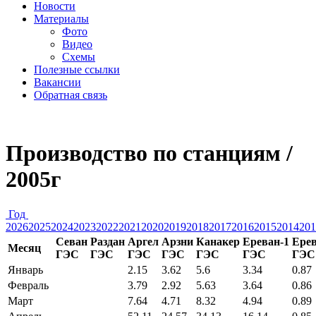
Новости
Материалы
Фото
Видео
Схемы
Полезные ссылки
Вакансии
Обратная связь
Производство по станциям /
2005г
Год
2026
2025
2024
2023
2022
2021
2020
2019
2018
2017
2016
2015
2014
201
Севан
Раздан
Аргел
Арзни
Канакер
Ереван-1
Ерев
Месяц
ГЭС
ГЭС
ГЭС
ГЭС
ГЭС
ГЭС
ГЭС
Январь
2.15
3.62
5.6
3.34
0.87
Февраль
3.79
2.92
5.63
3.64
0.86
Март
7.64
4.71
8.32
4.94
0.89