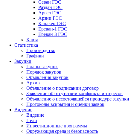
Севан ГЭС
Раздан ГЭС
Аргел ГЭС
Арзни ГЭС
Канакер ГЭС
Ереван-1 ГЭС
Ереван-3 ГЭС
Карта
Статистика
Производство
Графики
Закупки
Планы закупок
Порядок закупок
Объявления закупок
Архив
Объявление о подписании договор
Заявление об отсутствии конфликта интересов
Объявление о несостоявшейся процедуре закупки
Протоколы вскрытия и оценки заявок
Видение
Видение
Цели
Инвестиционные программы
Окружающая среда и безопасность