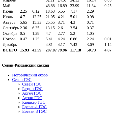
Апрель
52.11
24.57
34.13
16.14
0.85
Май
48.88
16.89
23.99
11.34
0.25
Июнь
2.25
6.12
18.63
5.55
7.17
2.29
Июль
4.7
12.25
21.05
4.21
5.01
0.98
Август
5.65
15.33
25.55
3.71
4.3
0.71
Сентябрь
2.36
6.35
13.15
2.6
3.54
0.37
Октябрь
0.5
1.29
4.7
2.77
5.2
1.05
Ноябрь
0.47
1.25
5.41
4.24
6.86
2.24
0.01
Декабрь
4.81
4.17
7.43
3.69
1.14
ВСЕГО
15.93
42.59
207.87
79.96
117.18
50.73
4.87
Севан-Разданский каскад
Исторический обзор
Севан ГЭС
Севан ГЭС
Раздан ГЭС
Аргел ГЭС
Арзни ГЭС
Канакер ГЭС
Ереван-1 ГЭС
Ереван-3 ГЭС