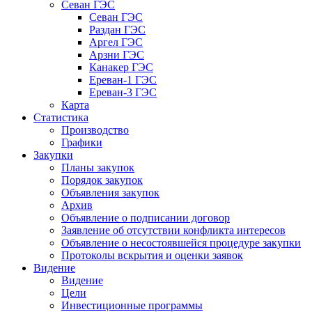
Севан ГЭС
Севан ГЭС
Раздан ГЭС
Аргел ГЭС
Арзни ГЭС
Канакер ГЭС
Ереван-1 ГЭС
Ереван-3 ГЭС
Карта
Статистика
Производство
Графики
Закупки
Планы закупок
Порядок закупок
Объявления закупок
Архив
Объявление о подписании договор
Заявление об отсутствии конфликта интересов
Объявление о несостоявшейся процедуре закупки
Протоколы вскрытия и оценки заявок
Видение
Видение
Цели
Инвестиционные программы