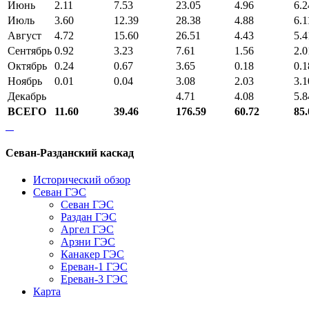
Июнь
2.11
7.53
23.05
4.96
6.2
Июль
3.60
12.39
28.38
4.88
6.1
Август
4.72
15.60
26.51
4.43
5.4
Сентябрь
0.92
3.23
7.61
1.56
2.0
Октябрь
0.24
0.67
3.65
0.18
0.1
Ноябрь
0.01
0.04
3.08
2.03
3.1
Декабрь
4.71
4.08
5.8
ВСЕГО
11.60
39.46
176.59
60.72
85.
Севан-Разданский каскад
Исторический обзор
Севан ГЭС
Севан ГЭС
Раздан ГЭС
Аргел ГЭС
Арзни ГЭС
Канакер ГЭС
Ереван-1 ГЭС
Ереван-3 ГЭС
Карта