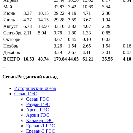
Апрель
23.44
10.50
15.02
8.17
0.84
Май
32.83
7.42
10.69
5.54
Июнь
3.37
10.15
29.22
4.19
4.71
2.30
Июль
4.27
14.15
29.28
3.59
3.67
1.94
Август
6,78
18.50
33.10
3.82
4.07
2.29
Сентябрь
2.11
5.94
9.76
1.80
1.33
0.65
Октябрь
3.67
0.45
0.10
0.03
Ноябрь
3.26
1.54
2.65
1.54
0.16
Декабрь
3.29
2.67
4.11
3.01
0.47
ВСЕГО
16.53
48.74
179.84
44.65
61.21
35.56
4.10
Севан-Разданский каскад
Исторический обзор
Севан ГЭС
Севан ГЭС
Раздан ГЭС
Аргел ГЭС
Арзни ГЭС
Канакер ГЭС
Ереван-1 ГЭС
Ереван-3 ГЭС