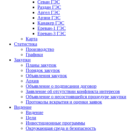
Севан ГЭС
Раздан ГЭС
Аргел ГЭС
Арзни ГЭС
Канакер ГЭС
Ереван-1 ГЭС
Ереван-3 ГЭС
Карта
Статистика
Производство
Графики
Закупки
Планы закупок
Порядок закупок
Объявления закупок
Архив
Объявление о подписании договор
Заявление об отсутствии конфликта интересов
Объявление о несостоявшейся процедуре закупки
Протоколы вскрытия и оценки заявок
Видение
Видение
Цели
Инвестиционные программы
Окружающая среда и безопасность