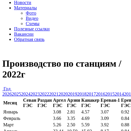
Новости
Материалы
Фото
Видео
Схемы
Полезные ссылки
Вакансии
Обратная связь
Производство по станциям /
2022г
Год
2026
2025
2024
2023
2022
2021
2020
2019
2018
2017
2016
2015
2014
201
Севан
Раздан
Аргел
Арзни
Канакер
Ереван-1
Ерев
Месяц
ГЭС
ГЭС
ГЭС
ГЭС
ГЭС
ГЭС
ГЭС
Январь
3.08
2.81
4.57
3.07
0.92
Февраль
3.66
3.35
4.69
3.09
0.84
Март
5.26
2.50
5.59
3.92
0.88