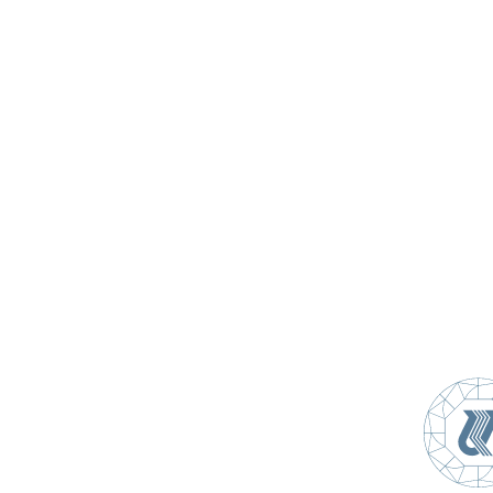
Севан-Разданский каскад
Закупки
Материалы
Обратная связь
0021, Ереван 0021, ул. Гапанцян 2/12
(+374 10) 280028
office@mek.am
www.mek.am
©
Все права защищены