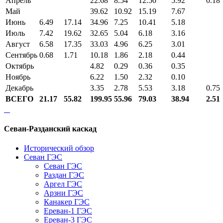
Апрель
22.68
8.54
12.50
5.92
0.18
Май
39.62
10.92
15.19
7.67
Июнь
6.49
17.14
34.96
7.25
10.41
5.18
Июль
7.42
19.62
32.65
5.04
6.18
3.16
Август
6.58
17.35
33.03
4.96
6.25
3.01
Сентябрь
0.68
1.71
10.18
1.86
2.18
0.44
Октябрь
4.82
0.29
0.36
0.35
Ноябрь
6.22
1.50
2.32
0.10
Декабрь
3.35
2.78
5.53
3.18
0.75
ВСЕГО
21.17
55.82
199.95
55.96
79.03
38.94
2.51
Севан-Разданский каскад
Исторический обзор
Севан ГЭС
Севан ГЭС
Раздан ГЭС
Аргел ГЭС
Арзни ГЭС
Канакер ГЭС
Ереван-1 ГЭС
Ереван-3 ГЭС