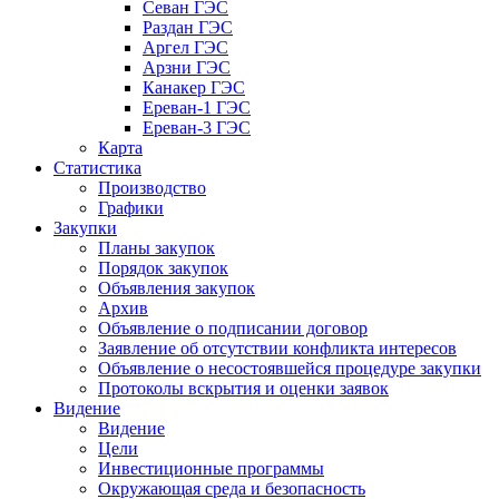
Севан ГЭС
Раздан ГЭС
Аргел ГЭС
Арзни ГЭС
Канакер ГЭС
Ереван-1 ГЭС
Ереван-3 ГЭС
Карта
Статистика
Производство
Графики
Закупки
Планы закупок
Порядок закупок
Объявления закупок
Архив
Объявление о подписании договор
Заявление об отсутствии конфликта интересов
Объявление о несостоявшейся процедуре закупки
Протоколы вскрытия и оценки заявок
Видение
Видение
Цели
Инвестиционные программы
Окружающая среда и безопасность