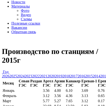
Новости
Материалы
Фото
Видео
Схемы
Полезные ссылки
Вакансии
Обратная связь
Производство по станциям /
2015г
Год
2026
2025
2024
2023
2022
2021
2020
2019
2018
2017
2016
2015
2014
201
Севан
Раздан
Аргел
Арзни
Канакер
Ереван-1
Ерев
Месяц
ГЭС
ГЭС
ГЭС
ГЭС
ГЭС
ГЭС
ГЭС
Январь
3.56
4.00
6.10
3.69
0.76
Февраль
3.12
3.56
4.36
3.13
0.65
Март
5.77
5.27
7.65
3.12
0.17