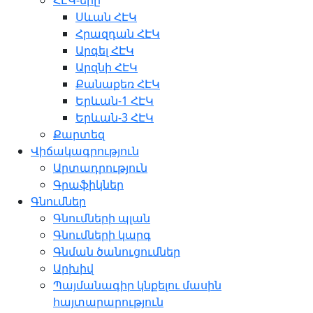
ՀԷԿ-երը
Սևան ՀԷԿ
Հրազդան ՀԷԿ
Արգել ՀԷԿ
Արզնի ՀԷԿ
Քանաքեռ ՀԷԿ
Երևան-1 ՀԷԿ
Երևան-3 ՀԷԿ
Քարտեզ
Վիճակագրություն
Արտադրություն
Գրաֆիկներ
Գնումներ
Գնումների պլան
Գնումների կարգ
Գնման ծանուցումներ
Արխիվ
Պայմանագիր կնքելու մասին
հայտարարություն