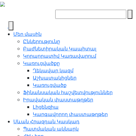
Մեր մասին
Ընկերությունը
Բաժնետիրական Կապիտալ
Կորպորատիվ Կառավարում
Կառուցվածքը
Ղեկավար կազմ
Աշխատակիցներ
Կառուցվածք
Ֆինանսական հաշվետվություններ
Իրավական փաստաթղթեր
Լիցենզիա
Կարգավորող փաստաթղթեր
Սևան Հրազդան Կասկադ
Պատմական ակնարկ