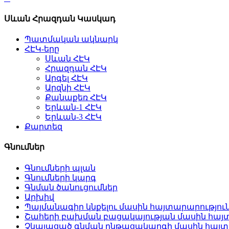
Սևան Հրազդան Կասկադ
Պատմական ակնարկ
ՀԷԿ-երը
Սևան ՀԷԿ
Հրազդան ՀԷԿ
Արգել ՀԷԿ
Արզնի ՀԷԿ
Քանաքեռ ՀԷԿ
Երևան-1 ՀԷԿ
Երևան-3 ՀԷԿ
Քարտեզ
Գնումներ
Գնումների պլան
Գնումների կարգ
Գնման ծանուցումներ
Արխիվ
Պայմանագիր կնքելու մասին հայտարարությու
Շահերի բախման բացակայության մասին հայ
Չկայացած գնման ընթացակարգի մասին հայտ