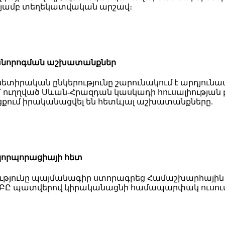
ւթյամբ տեղեկատվական արշավ։
րանորոգման աշխատանքներ
ետիրական ընկերությունը շարունակում է արդյու
ուղղված Սևան-Հրազդան կասկադի հուսալիությա
ցքում իրականացվել են հետևյալ աշխատանքները.
կորպորացիայի հետ
րությունը պայմանագիր ստորագրեց Համաշխարհայի
ԷԿ» ՓԲԸ պատվերով կիրականացնի համապարփակ ուսո