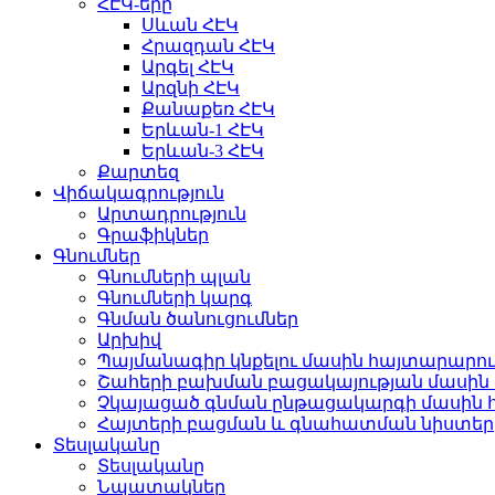
ՀԷԿ-երը
Սևան ՀԷԿ
Հրազդան ՀԷԿ
Արգել ՀԷԿ
Արզնի ՀԷԿ
Քանաքեռ ՀԷԿ
Երևան-1 ՀԷԿ
Երևան-3 ՀԷԿ
Քարտեզ
Վիճակագրություն
Արտադրություն
Գրաֆիկներ
Գնումներ
Գնումների պլան
Գնումների կարգ
Գնման ծանուցումներ
Արխիվ
Պայմանագիր կնքելու մասին հայտարարու
Շահերի բախման բացակայության մասին 
Չկայացած գնման ընթացակարգի մասին 
Հայտերի բացման և գնահատման նիստեր
Տեսլականը
Տեսլականը
Նպատակներ