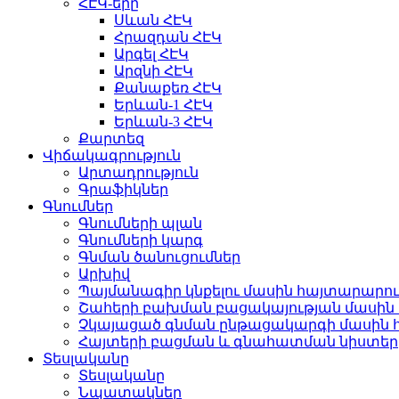
ՀԷԿ-երը
Սևան ՀԷԿ
Հրազդան ՀԷԿ
Արգել ՀԷԿ
Արզնի ՀԷԿ
Քանաքեռ ՀԷԿ
Երևան-1 ՀԷԿ
Երևան-3 ՀԷԿ
Քարտեզ
Վիճակագրություն
Արտադրություն
Գրաֆիկներ
Գնումներ
Գնումների պլան
Գնումների կարգ
Գնման ծանուցումներ
Արխիվ
Պայմանագիր կնքելու մասին հայտարարու
Շահերի բախման բացակայության մասին 
Չկայացած գնման ընթացակարգի մասին 
Հայտերի բացման և գնահատման նիստեր
Տեսլականը
Տեսլականը
Նպատակներ