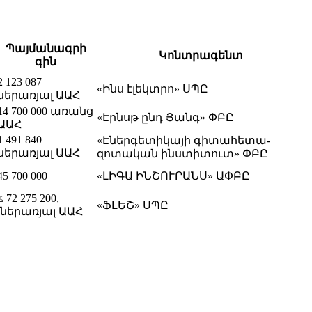
Պայմանագրի
Կոնտրագենտ
գին
2 123 087
«Ինս էլեկտրո» ՍՊԸ
ներառյալ ԱԱՀ
14 700 000 առանց
«Էրնսթ ընդ Յանգ» ՓԲԸ
ԱԱՀ
1 491 840
«Էներգետիկայի գիտահետա-
ներառյալ ԱԱՀ
զոտական ինստիտուտ» ՓԲԸ
45 700 000
«ԼԻԳԱ ԻՆՇՈՒՐԱՆՍ» ԱՓԲԸ
≤ 72 275 200,
«ՖԼԵՇ» ՍՊԸ
ներառյալ ԱԱՀ