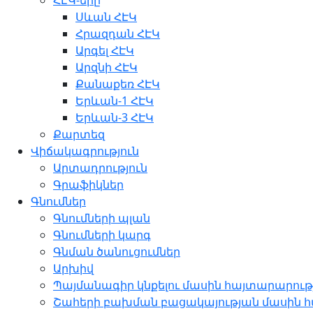
ՀԷԿ-երը
Սևան ՀԷԿ
Հրազդան ՀԷԿ
Արգել ՀԷԿ
Արզնի ՀԷԿ
Քանաքեռ ՀԷԿ
Երևան-1 ՀԷԿ
Երևան-3 ՀԷԿ
Քարտեզ
Վիճակագրություն
Արտադրություն
Գրաֆիկներ
Գնումներ
Գնումների պլան
Գնումների կարգ
Գնման ծանուցումներ
Արխիվ
Պայմանագիր կնքելու մասին հայտարարութ
Շահերի բախման բացակայության մասին հ