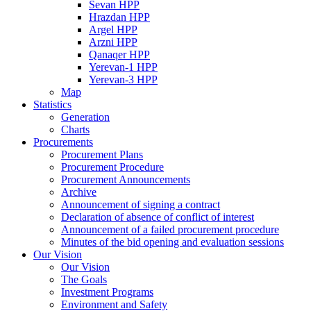
Sevan HPP
Hrazdan HPP
Argel HPP
Arzni HPP
Qanaqer HPP
Yerevan-1 HPP
Yerevan-3 HPP
Map
Statistics
Generation
Charts
Procurements
Procurement Plans
Procurement Procedure
Procurement Announcements
Archive
Announcement of signing a contract
Declaration of absence of conflict of interest
Announcement of a failed procurement procedure
Minutes of the bid opening and evaluation sessions
Our Vision
Our Vision
The Goals
Investment Programs
Environment and Safety