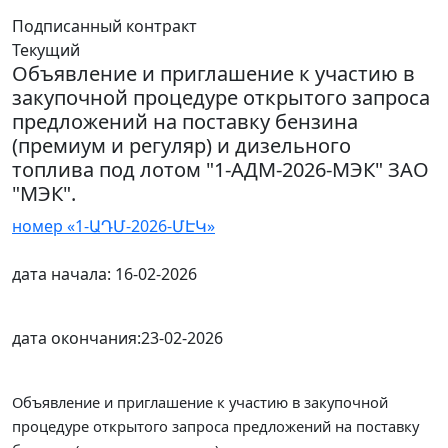
Подписанный контракт
Текущий
Объявление и приглашение к участию в
закупочной процедуре открытого запроса
предложений на поставку бензина
(премиум и регуляр) и дизельного
топлива под лотом "1-АДМ-2026-МЭК" ЗАО
"МЭК".
номер «1-ԱԴՄ-2026-ՄԷԿ»
дата начала:
16-02-2026
дата окончания:
23-02-2026
Объявление и приглашение к участию в
закупочной
процедуре открытого запроса предложений
на поставку