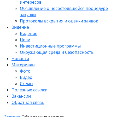
интересов
Объявление о несостоявшейся процедуре
закупки
Протоколы вскрытия и оценки заявок
Видение
Видение
Цели
Инвестиционные программы
Окружающая среда и безопасность
Новости
Материалы
Фото
Видео
Схемы
Полезные ссылки
Вакансии
Обратная связь