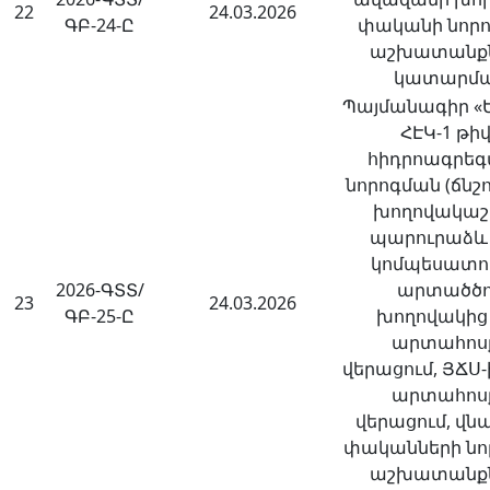
22
24.03.2026
ԳԲ-24-Ը
փականի նոր
աշխատանք
կատարմ
Պայմանագիր «
ՀԷԿ-1 թիվ
հիդրոագրե
նորոգման (ճնշ
խողովակաշ
պարուրաձև
կոմպեսատո
2026-ԳՏՏ/
արտածծ
23
24.03.2026
ԳԲ-25-Ը
խողովակից 
արտահոս
վերացում, ՅՃՍ-ի
արտահոս
վերացում, վն
փականների նոր
աշխատանք