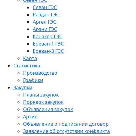
Севан ГЭС
Севан ГЭС
Раздан ГЭС
Аргел ГЭС
Арзни ГЭС
Канакер ГЭС
Ереван-1 ГЭС
Ереван-3 ГЭС
Карта
Статистика
Производство
Графики
Закупки
Планы закупок
Порядок закупок
Объявления закупок
Архив
Объявление о подписании договор
Заявление об отсутствии конфликта