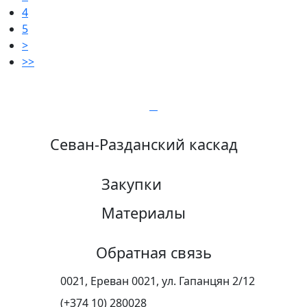
4
5
>
>>
Севан-Разданский каскад
Закупки
Материалы
Обратная связь
0021, Ереван 0021, ул. Гапанцян 2/12
(+374 10) 280028