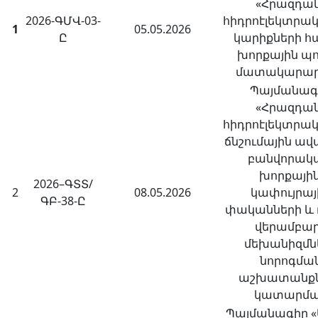
«Հրազդա
2026-ԳՄՎ-03-
հիդրոէլեկտրա
1
05.05.2026
Ը
կարիքների հ
խորքային պ
մատակարա
Պայմանագ
«Հրազդա
հիդրոէլեկտրա
ճնշումային ա
բանվորակ
խորքային
2026–ԳՏՏ/
2
08.05.2026
կափույրայ
ԳԲ-38-Ը
փականների և 
վերամբա
մեխանիզմն
նորոգմա
աշխատանքն
կատարմ
Պայմանագիր «