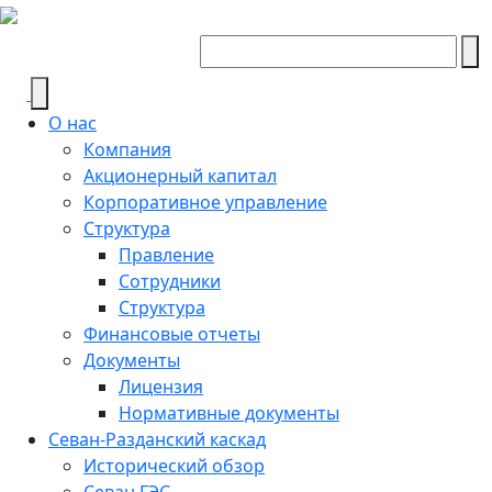
О нас
Компания
Акционерный капитал
Корпоративное управление
Структура
Правление
Сотрудники
Структура
Финансовые отчеты
Документы
Лицензия
Нормативные документы
Севан-Разданский каскад
Исторический обзор