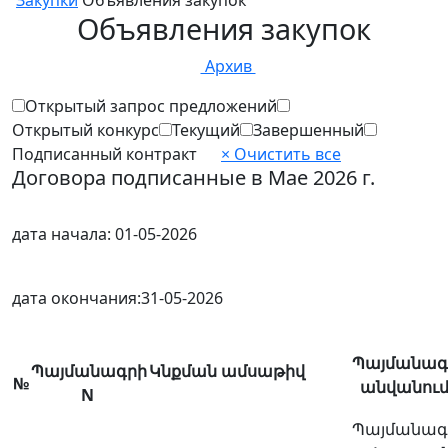
Закупки
Объявления закупок
Объявления закупок
Архив
Открытый запрос предложений
Открытый конкурс
Текущий
Завершенный
Подписанный контракт
× Очистить все
Договора подписанные в Мае 2026 г.
дата начала:
01-05-2026
дата окончания:
31-05-2026
Պայմանագ
Պայմանագրի
Կնքման ամսաթիվ
№
անվանում
N
Պայմանագ