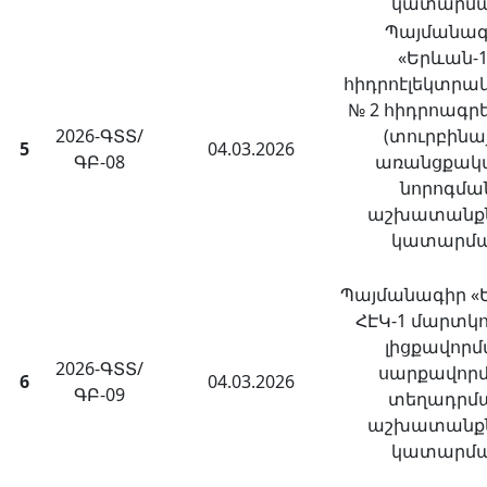
կատարմ
Պայմանագ
«Երևան-1
հիդրոէլեկտրա
№ 2 հիդրոագ
2026-ԳՏՏ/
(տուրբինա
5
04.03.2026
ԳԲ-08
առանցքակա
նորոգմա
աշխատանք
կատարմ
Պայմանագիր «
ՀԷԿ-1 մարտկո
լիցքավոր
2026-ԳՏՏ/
սարքավոր
6
04.03.2026
ԳԲ-09
տեղադրմ
աշխատանք
կատարմ