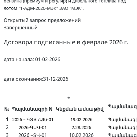
бензина (премиум
и регуляр
) и дизельного топлива под
лотом
"1-АДМ-2026-МЭК" ЗАО "МЭК".
Открытый запрос предложений
Завершенный
Договора подписанные в феврале 2026 г.
дата начала:
01-02-2026
дата окончания:
31-12-2026
*
Պայմանագ
№
Պայմանագրի N
Կնքման ամսաթիվ
1
2026 – ԳՏՏ /ԱԽ-01
19.02.2026
Պայմանագ
2
2026-ԳՄՎ-01
2.28.2026
Պայմանագ
3
2026 –ՏՎ-01
10.02.2026
Պայմանագի