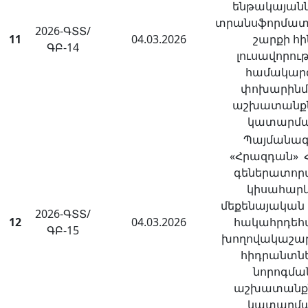
ենթակայանն
տրանսֆորմատ
2026-ԳՏՏ/
11
04.03.2026
շարքի հի
ԳԲ-14
լուսավորու
համակար
փոխարին
աշխատանք
կատարմ
Պայմանագ
«Հրազդան» Հ
գեներատոր
կիսահարկ
մեքենայական
2026-ԳՏՏ/
12
04.03.2026
հակահրդեհ
ԳԲ-15
խողովակաշար
հիդրանտն
նորոգմա
աշխատանք
կատարմ