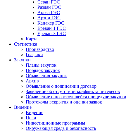
Севан ГЭС
Раздан ГЭС
Аргел ГЭС
Арзни ГЭС
Канакер ГЭС
Ереван-1 ГЭС
Ереван-3 ГЭС
Карта
Статистика
Производство
Графики
Закупки
Планы закупок
Порядок закупок
Объявления закупок
Архив
Объявление о подписании договор
Заявление об отсутствии конфликта интересов
Объявление о несостоявшейся процедуре закупки
Протоколы вскрытия и оценки заявок
Видение
Видение
Цели
Инвестиционные программы
Окружающая среда и безопасность