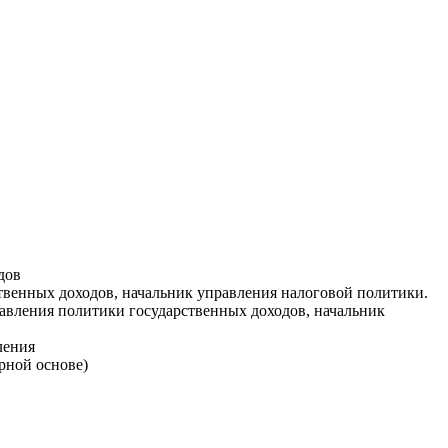
дов
ственных доходов, начальник управления налоговой политики.
авления политики государственных доходов, начальник
ления
рной основе)