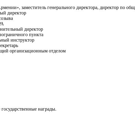
Армении», заместитель генерального директора, директор по об
ный директор
созыва
РА
лнительный директор
 пограничного пункта
льный инструктор
секретарь
ующий организационным отделом
 государственные награды.