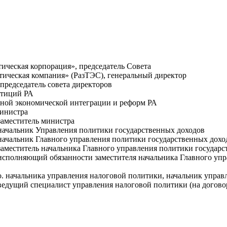
тическая корпорация», председатель Совета
етическая компания» (РазТЭС), генеральный директор
председатель совета директоров
стиций РА
дной экономической интеграции и реформ РА
министра
заместитель министра
 начальник Управления политики государственных доходов
 начальник Главного управления политики государственных дохо
заместитель начальника Главного управления политики государ
 исполняющий обязанности заместителя начальника Главного упр
о. начальника управления налоговой политики, начальник управ
 ведущий специалист управления налоговой политики (на догово