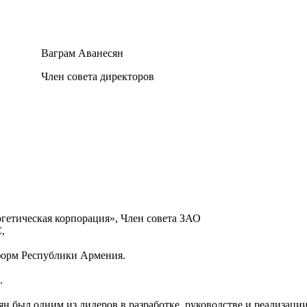
Ваграм Аванесян
Член совета директоров
гетическая корпорация», Член совета ЗАО
,
еформ Республики Армения.
.
н был одним из лидеров в разработке, руководстве и реализац