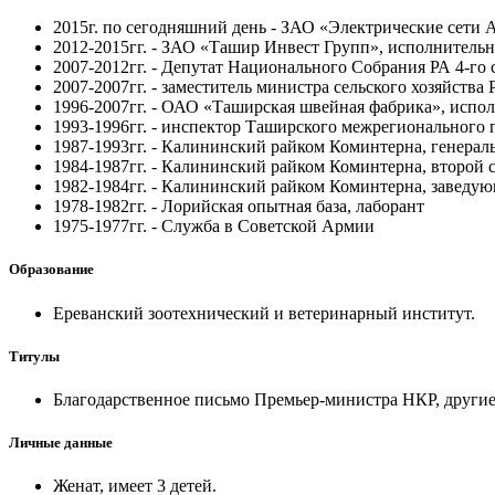
2015г. по сегодняшний день - ЗАО «Электрические сети 
2012-2015гг. - ЗАО «Ташир Инвест Групп», исполнитель
2007-2012гг. - Депутат Национального Собрания РА 4-го 
2007-2007гг. - заместитель министра сельского хозяйства 
1996-2007гг. - ОАО «Таширская швейная фабрика», испо
1993-1996гг. - инспектор Таширского межрегионального
1987-1993гг. - Калининский райком Коминтерна, генера
1984-1987гг. - Калининский райком Коминтерна, второй 
1982-1984гг. - Калининский райком Коминтерна, завед
1978-1982гг. - Лорийская опытная база, лаборант
1975-1977гг. - Служба в Советской Армии
Образование
Ереванский зоотехнический и ветеринарный институт.
Титулы
Благодарственное письмо Премьер-министра НКР, другие
Личные данные
Женат, имеет 3 детей.