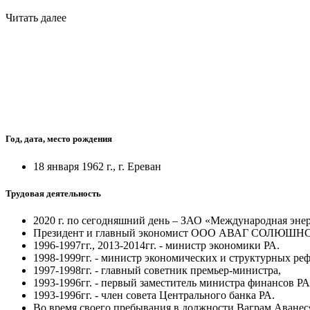
Читать далее
Год, дата, место рождения
18 января 1962 г., г. Ереван
Трудовая деятельность
2020 г. по сегодняшний день – ЗАО «Международная энер
Президент и главный экономист ООО АВАГ СОЛЮШНС
1996-1997гг., 2013-2014гг. - министр экономики РА.
1998-1999гг. - министр экономических и структурных р
1997-1998гг. - главный советник премьер-министра,
1993-1996гг. - первый заместитель министра финансов РА
1993-1996гг. - член совета Центрального банка РА.
Во время своего пребывания в должности Ваграм Аванеся