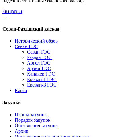
надежности Севан-Разданского каскада
Կարդալ
Севан-Разданский каскад
Исторический обзор
Севан ГЭС
Севан ГЭС
Раздан ГЭС
Аргел ГЭС
Арзни ГЭС
Канакер ГЭС
Ереван-1 ГЭС
Ереван-3 ГЭС
Карта
Закупки
Планы закупок
Порядок закупок
Объявления закупок
Архив
Объявление о подписании договор