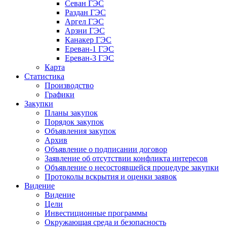
Севан ГЭС
Раздан ГЭС
Аргел ГЭС
Арзни ГЭС
Канакер ГЭС
Ереван-1 ГЭС
Ереван-3 ГЭС
Карта
Статистика
Производство
Графики
Закупки
Планы закупок
Порядок закупок
Объявления закупок
Архив
Объявление о подписании договор
Заявление об отсутствии конфликта интересов
Объявление о несостоявшейся процедуре закупки
Протоколы вскрытия и оценки заявок
Видение
Видение
Цели
Инвестиционные программы
Окружающая среда и безопасность