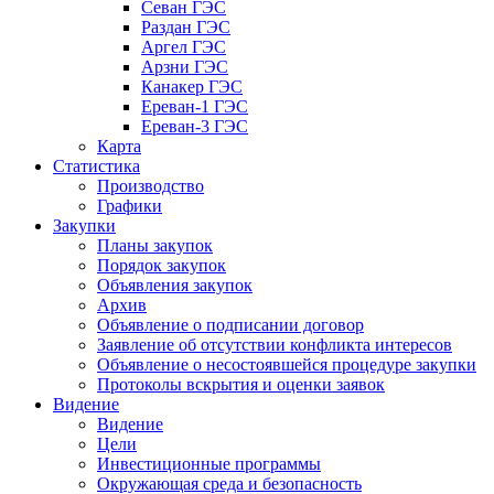
Севан ГЭС
Раздан ГЭС
Аргел ГЭС
Арзни ГЭС
Канакер ГЭС
Ереван-1 ГЭС
Ереван-3 ГЭС
Карта
Статистика
Производство
Графики
Закупки
Планы закупок
Порядок закупок
Объявления закупок
Архив
Объявление о подписании договор
Заявление об отсутствии конфликта интересов
Объявление о несостоявшейся процедуре закупки
Протоколы вскрытия и оценки заявок
Видение
Видение
Цели
Инвестиционные программы
Окружающая среда и безопасность