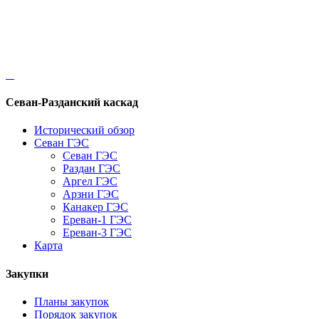
Севан-Разданский каскад
Исторический обзор
Севан ГЭС
Севан ГЭС
Раздан ГЭС
Аргел ГЭС
Арзни ГЭС
Канакер ГЭС
Ереван-1 ГЭС
Ереван-3 ГЭС
Карта
Закупки
Планы закупок
Порядок закупок