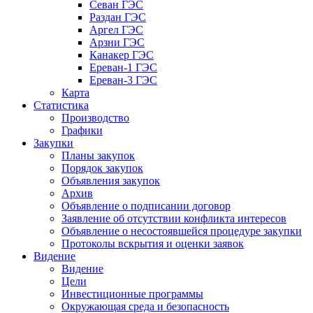
Севан ГЭС
Раздан ГЭС
Аргел ГЭС
Арзни ГЭС
Канакер ГЭС
Ереван-1 ГЭС
Ереван-3 ГЭС
Карта
Статистика
Производство
Графики
Закупки
Планы закупок
Порядок закупок
Объявления закупок
Архив
Объявление о подписании договор
Заявление об отсутствии конфликта интересов
Объявление о несостоявшейся процедуре закупки
Протоколы вскрытия и оценки заявок
Видение
Видение
Цели
Инвестиционные программы
Окружающая среда и безопасность