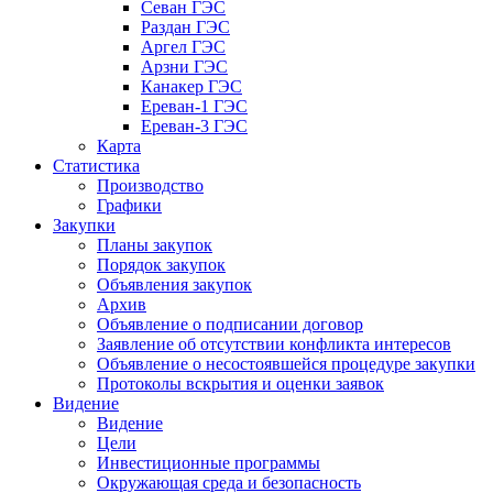
Севан ГЭС
Раздан ГЭС
Аргел ГЭС
Арзни ГЭС
Канакер ГЭС
Ереван-1 ГЭС
Ереван-3 ГЭС
Карта
Статистика
Производство
Графики
Закупки
Планы закупок
Порядок закупок
Объявления закупок
Архив
Объявление о подписании договор
Заявление об отсутствии конфликта интересов
Объявление о несостоявшейся процедуре закупки
Протоколы вскрытия и оценки заявок
Видение
Видение
Цели
Инвестиционные программы
Окружающая среда и безопасность