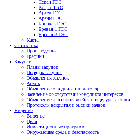
Севан ГЭС
Раздан ГЭС
Аргел ГЭС
Арзни ГЭС
Канакер ГЭС
Ереван-1 ГЭС
Ереван-3 ГЭС
Карта
Статистика
Производство
Графики
Закупки
Планы закупок
Порядок закупок
Объявления закупок
Архив
Объявление о подписании договор
Заявление об отсутствии конфликта интересов
Объявление о несостоявшейся процедуре закупки
Протоколы вскрытия и оценки заявок
Видение
Видение
Цели
Инвестиционные программы
Окружающая среда и безопасность