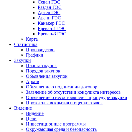
Севан ГЭС
Раздан ГЭС
Аргел ГЭС
Арзни ГЭС
Канакер ГЭС
Ереван-1 ГЭС
Ереван-3 ГЭС
Карта
Статистика
Производство
Графики
Закупки
Планы закупок
Порядок закупок
Объявления закупок
Архив
Объявление о подписании договор
Заявление об отсутствии конфликта интересов
Объявление о несостоявшейся процедуре закупки
Протоколы вскрытия и оценки заявок
Видение
Видение
Цели
Инвестиционные программы
Окружающая среда и безопасность